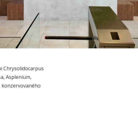
i Chrysolidocarpus
sa, Asplenium,
z konzervovaného