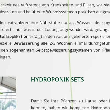
hkeit des Auftretens von Krankheiten und Pilzen, wie si
Substraten und belüfteten Wurzelsystemen praktisch ausges
den, extrahieren ihre Nährstoffe nur aus Wasser - der s
iefert - nur was in der Lösung angewendet wird, gelangt 
toffapplikation
erfolgt in den von uns gelieferten speziel
ezielle
Bewässerung alle 2-3 Wochen
einmal durchgeführ
u den sogenannten Selbstbewässerungssystemen von Pflan
legen.
HYDROPONIK SETS
Damit Sie Ihre Pflanzen zu Hause oder
können, haben wir komplette Hydroponi